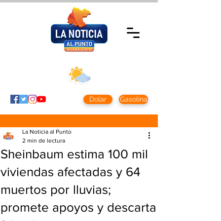
Jueves 5 agosto
2026
Clima CDMX
Clima León
24 - 10°
28° - 12°
Dolar
Gasolina
La Noticia al Punto
2 min de lectura
Sheinbaum estima 100 mil
viviendas afectadas y 64
muertos por lluvias;
promete apoyos y descarta