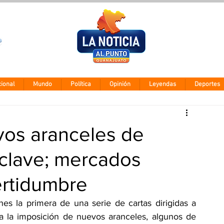
Clima León
Sábado 8 agos
28° - 12°
ional
Mundo
Política
Opinión
Leyendas
Deportes
os aranceles de
 clave; mercados
ertidumbre
es la primera de una serie de cartas dirigidas a 
ca la imposición de nuevos aranceles, algunos de 