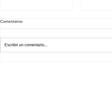
Comentarios
Escribir un comentario...
¡FRENO AL PROYECTO DE
¡Golpe sin p
TRUMP! Tribunal ordena
CJNG! EU ca
detener obras del gran salón
visas y ofre
de baile de la Casa Blanca
millones de 
líderes