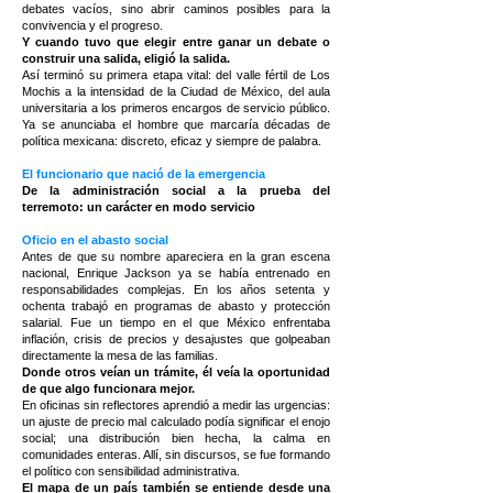
debates vacíos, sino abrir caminos posibles para la
convivencia y el progreso.
Y cuando tuvo que elegir entre ganar un debate o
construir una salida, eligió la salida.
Así terminó su primera etapa vital: del valle fértil de Los
Mochis a la intensidad de la Ciudad de México, del aula
universitaria a los primeros encargos de servicio público.
Ya se anunciaba el hombre que marcaría décadas de
política mexicana: discreto, eficaz y siempre de palabra.
El funcionario que nació de la emergencia
De la administración social a la prueba del
terremoto: un carácter en modo servicio
Oficio en el abasto social
Antes de que su nombre apareciera en la gran escena
nacional, Enrique Jackson ya se había entrenado en
responsabilidades complejas. En los años setenta y
ochenta trabajó en programas de abasto y protección
salarial. Fue un tiempo en el que México enfrentaba
inflación, crisis de precios y desajustes que golpeaban
directamente la mesa de las familias.
Donde otros veían un trámite, él veía la oportunidad
de que algo funcionara mejor.
En oficinas sin reflectores aprendió a medir las urgencias:
un ajuste de precio mal calculado podía significar el enojo
social; una distribución bien hecha, la calma en
comunidades enteras. Allí, sin discursos, se fue formando
el político con sensibilidad administrativa.
El mapa de un país también se entiende desde una