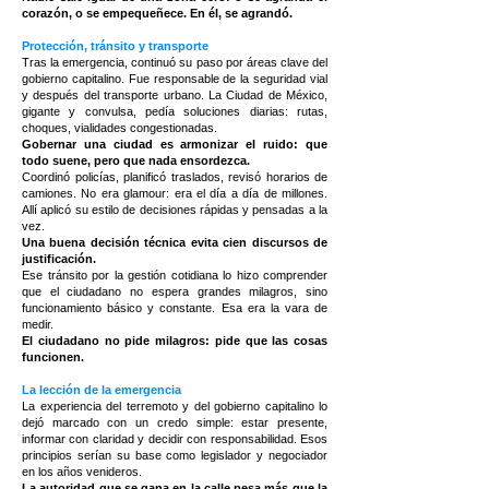
corazón, o se empequeñece. En él, se agrandó.
Protección, tránsito y transporte
Tras la emergencia, continuó su paso por áreas clave del
gobierno capitalino. Fue responsable de la seguridad vial
y después del transporte urbano. La Ciudad de México,
gigante y convulsa, pedía soluciones diarias: rutas,
choques, vialidades congestionadas.
Gobernar una ciudad es armonizar el ruido: que
todo suene, pero que nada ensordezca.
Coordinó policías, planificó traslados, revisó horarios de
camiones. No era glamour: era el día a día de millones.
Allí aplicó su estilo de decisiones rápidas y pensadas a la
vez.
Una buena decisión técnica evita cien discursos de
justificación.
Ese tránsito por la gestión cotidiana lo hizo comprender
que el ciudadano no espera grandes milagros, sino
funcionamiento básico y constante. Esa era la vara de
medir.
El ciudadano no pide milagros: pide que las cosas
funcionen.
La lección de la emergencia
La experiencia del terremoto y del gobierno capitalino lo
dejó marcado con un credo simple: estar presente,
informar con claridad y decidir con responsabilidad. Esos
principios serían su base como legislador y negociador
en los años venideros.
La autoridad que se gana en la calle pesa más que la