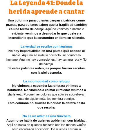
La Leyenda 41: Donde la
herida aprende a cantar
Una columna para quienes cargan cicatrices como
mapas, para quienes saben que la fragilidad también
es una forma de coraje.
Aquí no venimos a narrar lo
evidente:
venimos a desnudar lo que duele y a
incendiar lo que la costumbre entierra en silencio.
La verdad se escribe con lágrimas
No hay imparcialidad en una pluma que conoce el
vacío.
Aquí no se mide lo correcto: se nombra lo
humano. Aquí no hay concesiones: hay ternura rota y filo
de navaja.
Si estas palabras arden, es porque fueron escritas
con la piel desnuda.
La incomodidad como refugio
No vinimos a esconder las grietas: vinimos a
habitarlas. No vinimos a calmar el miedo: vinimos a
darle voz.
Porque hay dolores que solo se sobrellevan
cuando alguien más los nombra contigo.
Esta columna no suaviza la herida: la abraza hasta
que respira.
No es un altar: es una trinchera
Aquí no se habla de quienes gobiernan con frialdad.
Aquí se habla de quienes resisten con las manos vacías
pero el corazón encendido. De quienes cargan la