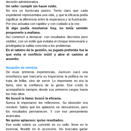
decisión administrativa.
Un sello: cumplir sin hacer ruido.
No era un burócrata pasivo. Tenía claro que cada
expediente representaba una vida, y que la eficacia podía
significar la diferencia entre la esperanza y la frustración.
Por eso actuaba con rapidez y con cuidado a la vez.
Si algo podía resolverse hoy, no tenía sentido
posponerlo a mañana.
Así comenzó a destacar: con resultados discretos pero
visibles, con un estilo que evitaba el choque innecesario y
privilegiaba la salida concreta a los problemas.
En el tablero de la gestión, su jugada preferida fue la
que evita el conflicto inútil y abre el camino al
acuerdo.
Vocación de servicio
De esas primeras experiencias, Jackson sacó una
enseñanza que marcaría su trayectoria: la política no se
trata de brillar, sino de servir. Lo importante no era la
fama, sino la confianza de la gente. Ese credo lo
acompañaría siempre, desde sus primeros cargos hasta
los más altos.
No buscó la fama: buscó la eficacia.
Nunca le importaron los reflectores. Su obsesión era
resolver. Sabía que los aplausos se desvanecen, pero
los resultados permanecen. Y con ese pensamiento
avanzaba.
No quiso aplausos: quiso resultados.
Ese estilo sobrio se convirtió en su sello: firme en lo
esencial, flexible en lo accesorio. No buscaba ganar