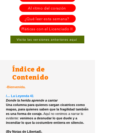
Al ritmo del corazón
¿Qué leer esta semana?
Pláticas con el Licenciado II
Visita las versiones anteriores aquí
Índice de
Contenido
-Bienvenida.
/… La Leyenda 41
Donde la herida aprende a cantar
Una columna para quienes cargan cicatrices como
mapas, para quienes saben que la fragilidad también
es una forma de coraje.
Aquí no venimos a narrar lo
evidente:
venimos a desnudar lo que duele y a
incendiar lo que la costumbre entierra en silencio.
(By Notas de Libertad).