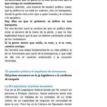
que otorga un nombramiento.
Supuso, además, una especie de bautizo político: saber
que la política no se mide en salones, sino en banquetas,
donde la gente mira a los ojos a quien manda y le reclama
o le agradece.
Hay días en que el gobierno se define en una
banqueta.
De esa lección sacó la certeza de que un político debe
estar al alcance de la mano de la gente, y que no hay
legitimidad mayor que la que se obtiene caminando al lado
de los ciudadanos.
Si la gente siente que estás, te cree; y si te cree,
camina contigo.
Así terminó una etapa fundamental de su vida pública: la
de un funcionario que nació de la emergencia, y que salió
de ella con el carácter endurecido y la vocación
renovada.
El operador priista y el arquitecto de estructuras
Del primer encuentro en la 59 Legislatura a la confianza
de campaña
La 59 Legislatura: el primer encuentro
Fue en la 59 Legislatura federal donde por fin conocí en
persona a Enrique Jackson. Hasta entonces tenía solo
referencias: se hablaba de su seriedad, de su estilo
sobrio, de su capacidad de negociar sin necesidad de
alzar la voz. Pero fue en la Cámara de Diputados donde