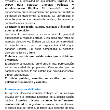
avenidas y la intensidad de sus debates.
Ingresó a la
UNAM para estudiar Ciencias Políticas y
Administración Pública.
Allí descubrió que el
conocimiento era la herramienta que podía dar sentido a
su deseo de transformar la realidad. La universidad le
abrió las puertas a un mundo de teorías, discusiones y
confrontaciones de ideas.
La UNAM le dio teoría; la calle, realidad; y él eligió el
puente: el servicio.
Los sesenta eran años de efervescencia. La juventud
cuestionaba al régimen cerrado, y las aulas eran foros de
intensas discusiones. Enrique participaba con serenidad,
sin levantar la voz, pero con argumentos sólidos que
ganaban respeto. Su estilo comenzaba a definirse:
discreto, reflexivo y firme.
Prefería construir una salida antes que exhibir un
problema.
El ambiente estudiantil lo formó en la crítica, pero también
en la necesidad de propuestas. Comprendió que no
bastaba con señalar lo que estaba mal: era indispensable
ofrecer alternativas.
El oficio político, asumió, se escribe con dos
palabras: preparación y carácter.
Primeras responsabilidades
Al egresar, Jackson combinó trabajos en la iniciativa
privada con sus primeras funciones en la administración
pública.
Aquellas oficinas discretas lo enfrentaron
con la realidad de la gestión:
el salario que no alcanza,
el abasto que se retrasa, la familia que depende de una