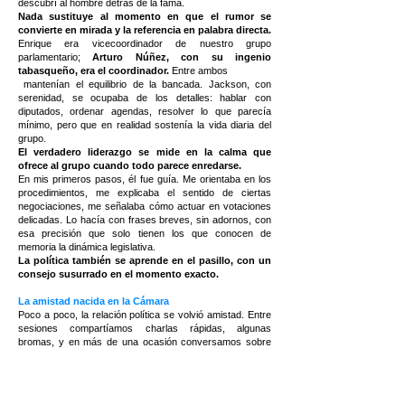
descubrí al hombre detrás de la fama.
Nada sustituye al momento en que el rumor se
convierte en mirada y la referencia en palabra directa.
Enrique era vicecoordinador de nuestro grupo
parlamentario;
Arturo Núñez, con su ingenio
tabasqueño, era el coordinador.
Entre ambos
mantenían el equilibrio de la bancada. Jackson, con
serenidad, se ocupaba de los detalles: hablar con
diputados, ordenar agendas, resolver lo que parecía
mínimo, pero que en realidad sostenía la vida diaria del
grupo.
El verdadero liderazgo se mide en la calma que
ofrece al grupo cuando todo parece enredarse.
En mis primeros pasos, él fue guía. Me orientaba en los
procedimientos, me explicaba el sentido de ciertas
negociaciones, me señalaba cómo actuar en votaciones
delicadas. Lo hacía con frases breves, sin adornos, con
esa precisión que solo tienen los que conocen de
memoria la dinámica legislativa.
La política también se aprende en el pasillo, con un
consejo susurrado en el momento exacto.
La amistad nacida en la Cámara
Poco a poco, la relación política se volvió amistad. Entre
sesiones compartíamos charlas rápidas, algunas
bromas, y en más de una ocasión conversamos sobre
nuestras familias. Descubrí en él a un hombre cálido,
atento, capaz de preguntar por el otro aun en medio de la
tormenta política. Era un detalle que no todos tenían, y
que en su caso era auténtico.