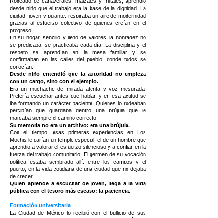
Rodeado de cañaverales, maizales y frutales, aprendió
desde niño que el trabajo era la base de la dignidad. La
ciudad, joven y pujante, respiraba un aire de modernidad
gracias al esfuerzo colectivo de quienes creían en el
progreso.
En su hogar, sencillo y lleno de valores, la honradez no
se predicaba: se practicaba cada día. La disciplina y el
respeto se aprendían en la mesa familiar y se
confirmaban en las calles del pueblo, donde todos se
conocían.
Desde niño entendió que la autoridad no empieza
con un cargo, sino con el ejemplo.
Era un muchacho de mirada atenta y voz mesurada.
Prefería escuchar antes que hablar, y en esa actitud se
iba formando un carácter paciente. Quienes lo rodeaban
percibían que guardaba dentro una brújula que le
marcaba siempre el camino correcto.
Su memoria no era un archivo: era una brújula.
Con el tiempo, esas primeras experiencias en Los
Mochis le darían un temple especial: el de un hombre que
aprendió a valorar el esfuerzo silencioso y a confiar en la
fuerza del trabajo comunitario. El germen de su vocación
política estaba sembrado allí, entre los campos y el
puerto, en la vida cotidiana de una ciudad que no dejaba
de crecer.
Quien aprende a escuchar de joven, llega a la vida
pública con el tesoro más escaso: la paciencia.
Formación universitaria
La Ciudad de México lo recibió con el bullicio de sus