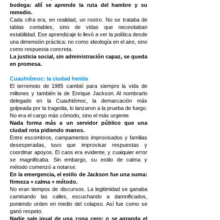
bodega: allí se aprende la ruta del hambre y su
remedio.
Cada cifra era, en realidad, un rostro. No se trataba de
tablas contables, sino de vidas que necesitaban
estabilidad. Ese aprendizaje lo llevó a ver la política desde
una dimensión práctica: no como ideología en el aire, sino
como respuesta concreta.
La justicia social, sin administración capaz, se queda
en promesa.
Cuauhtémoc: la ciudad herida
El terremoto de 1985 cambió para siempre la vida de
millones y también la de Enrique Jackson. Al nombrarlo
delegado en la Cuauhtémoc, la demarcación más
golpeada por la tragedia, lo lanzaron a la prueba de fuego.
No era el cargo más cómodo, sino el más urgente.
Nada forma más a un servidor público que una
ciudad rota pidiendo manos.
Entre escombros, campamentos improvisados y familias
desesperadas, tuvo que improvisar respuestas y
coordinar apoyos. El caos era evidente, y cualquier error
se magnificaba. Sin embargo, su estilo de calma y
método comenzó a notarse.
En la emergencia, el estilo de Jackson fue una suma:
firmeza + calma + método.
No eran tiempos de discursos. La legitimidad se ganaba
caminando las calles, escuchando a damnificados,
poniendo orden en medio del colapso. Así fue como se
ganó respeto.
Nadie sale igual de una zona cero: o se agranda el