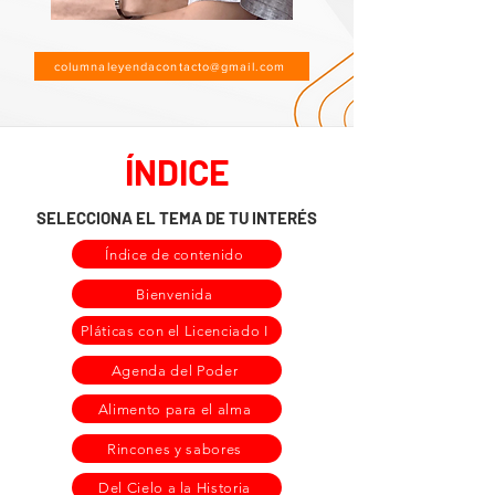
columnaleyendacontacto@gmail.com
ÍNDICE
SELECCIONA EL TEMA DE TU INTERÉS
Índice de contenido
Bienvenida
Pláticas con el Licenciado I
Agenda del Poder
Alimento para el alma
Rincones y sabores
Del Cielo a la Historia