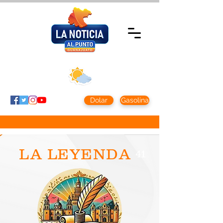
Sábado 8 agosto
2026
Clima CDMX
Clima León
24 - 10°
28° - 12°
Dolar
Gasolina
LA LEYENDA
41