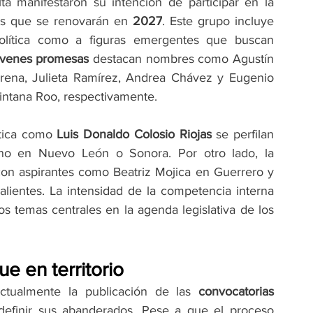
a manifestaron su intención de participar en la 
as que se renovarán en 
2027
. Este grupo incluye 
política como a figuras emergentes que buscan 
óvenes promesas
 destacan nombres como Agustín 
rena, Julieta Ramírez, Andrea Chávez y Eugenio 
intana Roo, respectivamente.
tica como 
Luis Donaldo Colosio Riojas
 se perfilan 
o en Nuevo León o Sonora. Por otro lado, la 
 con aspirantes como Beatriz Mojica en Guerrero y 
ientes. La intensidad de la competencia interna 
os temas centrales en la agenda legislativa de los 
ue en territorio
ctualmente la publicación de las 
convocatorias 
definir sus abanderados. Pese a que el proceso 