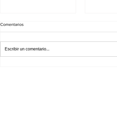
Comentarios
Escribir un comentario...
Pemex y Petrobras ponen en
¡Morena va c
marcha histórica alianza;
diputadas! 
México y Brasil fortalecen
derechos pol
cooperación estratégica
polémicos c
adultos may