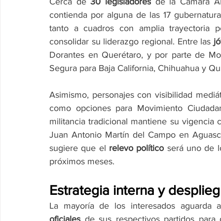
Cerca de 
30 legisladores
 de la Cámara Alt
contienda por alguna de las 17 gubernatur
tanto a cuadros con amplia trayectoria 
consolidar su liderazgo regional. Entre las 
j
Dorantes en Querétaro, y por parte de Mo
Segura para Baja California, Chihuahua y Qu
Asimismo, personajes con visibilidad mediá
como opciones para Movimiento Ciudadan
militancia tradicional mantiene su vigencia
Juan Antonio Martín del Campo en Aguascal
sugiere que el 
relevo político
 será uno de l
próximos meses.
Estrategia interna y desplieg
La mayoría de los interesados aguarda a
oficiales
 de sus respectivos partidos para 