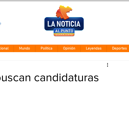
Clima León
Jueves 5 agos
28° - 12°
ional
Mundo
Política
Opinión
Leyendas
Deportes
buscan candidaturas