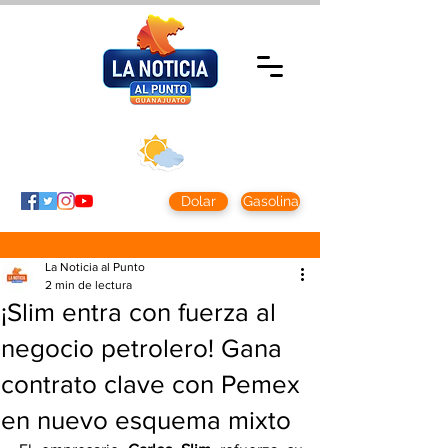
Miércoles 5 agosto
2026
Clima CDMX
Clima León
24 - 10°
28° - 12°
Dolar
Gasolina
La Noticia al Punto
2 min de lectura
¡Slim entra con fuerza al
negocio petrolero! Gana
contrato clave con Pemex
en nuevo esquema mixto