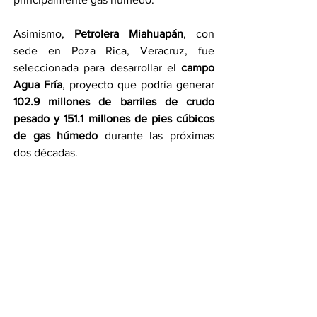
Asimismo, 
Petrolera Miahuapán
, con 
sede en Poza Rica, Veracruz, fue 
seleccionada para desarrollar el 
campo 
Agua Fría
, proyecto que podría generar 
102.9 millones de barriles de crudo 
pesado y 151.1 millones de pies cúbicos 
de gas húmedo
 durante las próximas 
dos décadas.
En paralelo, Pemex informó que el 
contrato correspondiente al campo 
Tupilco Terciario
 aún se encuentra en 
proceso de firma, por lo que el nombre 
de la empresa ganadora será anunciado 
posteriormente.
Con este nuevo modelo de inversión 