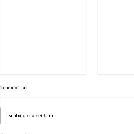
1 comentario
Escribir un comentario...
¡ÁNGEL AGUIRRE, TRAS LAS
Sheinbaum p