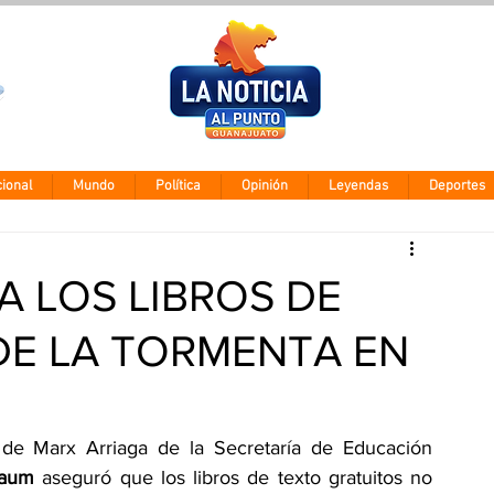
Clima León
Sábado 8 agos
28° - 12°
ional
Mundo
Política
Opinión
Leyendas
Deportes
A LOS LIBROS DE
DE LA TORMENTA EN
de Marx Arriaga de la Secretaría de Educación 
baum
 aseguró que los libros de texto gratuitos no 