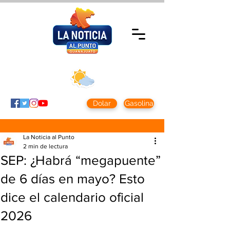
Viernes 7 agosto
2026
Clima CDMX
Clima León
24 - 10°
28° - 12°
Dolar
Gasolina
La Noticia al Punto
2 min de lectura
SEP: ¿Habrá “megapuente”
de 6 días en mayo? Esto
dice el calendario oficial
2026