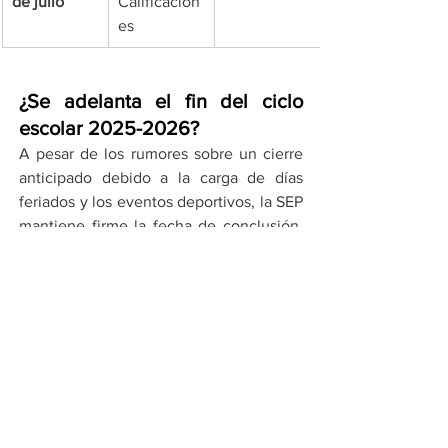
de julio
Calificacion
es
¿Se adelanta el fin del ciclo 
escolar 2025-2026?
A pesar de los rumores sobre un cierre 
anticipado debido a la carga de días 
feriados y los eventos deportivos, la SEP 
mantiene firme la fecha de conclusión. 
El ciclo escolar finalizará oficialmente 
el 
viernes 15 de julio de 2026
. Las 
autoridades educativas han enfatizado 
que, aunque existan suspensiones 
intermedias, se cumplirán los 190 días 
de clase programados para garantizar el 
aprovechamiento académico de los 
estudiantes de educación básica.
¿Consideras que suspender 