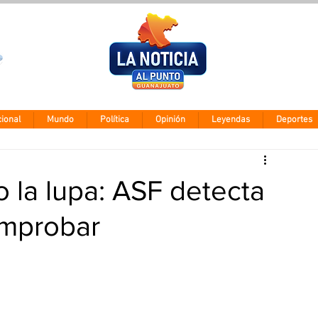
Clima León
Jueves 6 agos
28° - 12°
ional
Mundo
Política
Opinión
Leyendas
Deportes
o la lupa: ASF detecta
omprobar