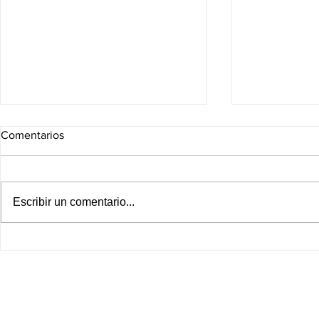
Comentarios
Escribir un comentario...
¡Alerta sanitaria! Salud
¡UNAM romp
confirma 33 casos de
tras escánd
ciclosporiasis en México y
admisión! Or
descarta vínculo comprobado
por fallas e 
con brote en Estados Unidos