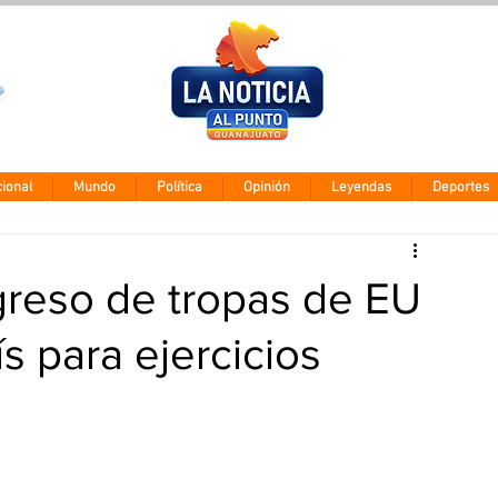
Clima León
Miércoles 5 ago
28° - 12°
ional
Mundo
Política
Opinión
Leyendas
Deportes
reso de tropas de EU
s para ejercicios