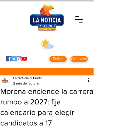
Miércoles 5 agosto
2026
Clima CDMX
Clima León
24 - 10°
28° - 12°
Dolar
Gasolina
La Noticia al Punto
2 min de lectura
Morena enciende la carrera
rumbo a 2027: fija
calendario para elegir
candidatos a 17