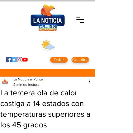
Jueves 5 agosto
2026
Clima CDMX
Clima León
24 - 10°
28° - 12°
Dolar
Gasolina
La Noticia al Punto
2 min de lectura
La tercera ola de calor
castiga a 14 estados con
temperaturas superiores a
los 45 grados