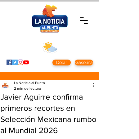
Viernes 7 agosto
2026
Clima CDMX
Clima León
24 - 10°
28° - 12°
Dolar
Gasolina
La Noticia al Punto
2 min de lectura
Javier Aguirre confirma
primeros recortes en
Selección Mexicana rumbo
al Mundial 2026