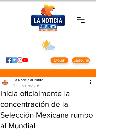
Miércoles 5 agosto
2026
Clima CDMX
Clima León
24 - 10°
28° - 12°
Dolar
Gasolina
La Noticia al Punto
1 min de lectura
Inicia oficialmente la
concentración de la
Selección Mexicana rumbo
al Mundial