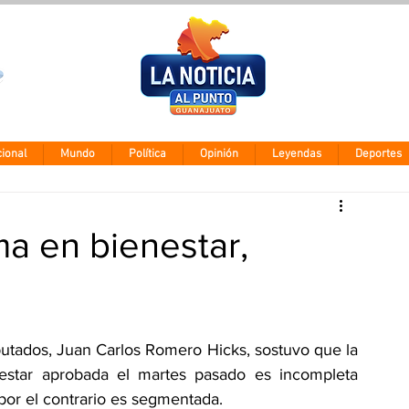
Clima León
Miércoles 5 ago
28° - 12°
ional
Mundo
Política
Opinión
Leyendas
Deportes
ma en bienestar,
utados, Juan Carlos Romero Hicks, sostuvo que la 
nestar aprobada el martes pasado es incompleta 
por el contrario es segmentada.