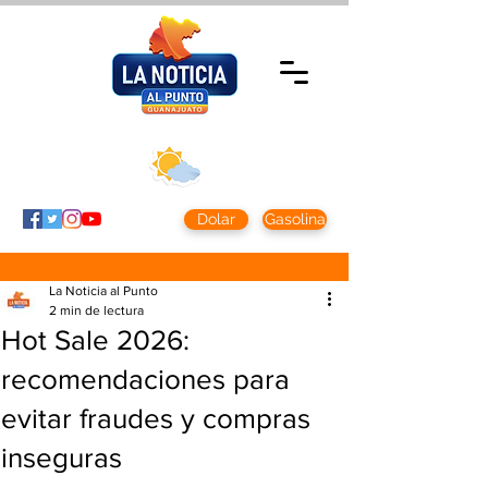
Viernes 7 agosto
2026
Clima CDMX
Clima León
24 - 10°
28° - 12°
Dolar
Gasolina
La Noticia al Punto
2 min de lectura
Hot Sale 2026:
recomendaciones para
evitar fraudes y compras
inseguras