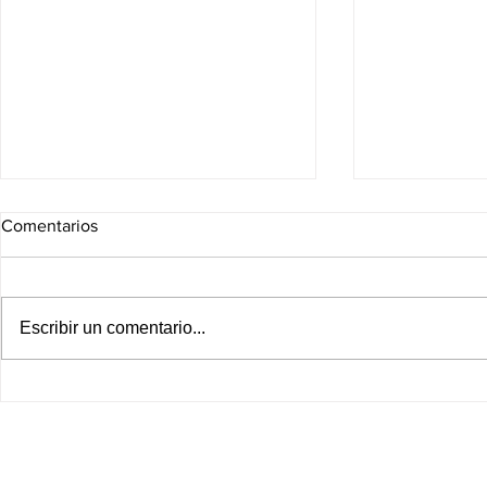
Comentarios
Escribir un comentario...
¡Golpe al bolsillo! Canasta
Chivas, Mont
básica sigue subiendo en
entran en ac
2026 y obliga a familias a
dónde ver l
recortar gastos
HOY