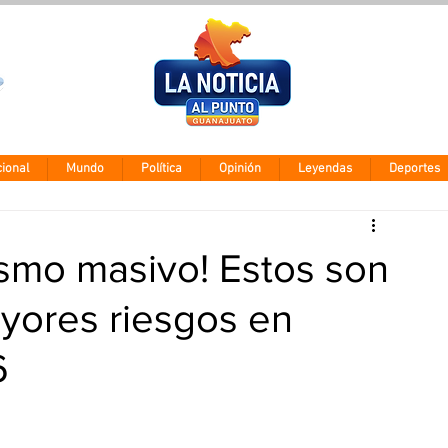
Clima León
Miércoles 5 ago
28° - 12°
ional
Mundo
Política
Opinión
Leyendas
Deportes
ismo masivo! Estos son
yores riesgos en
6