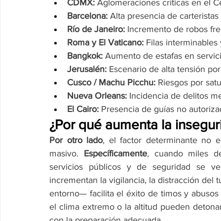
CDMX:
 Aglomeraciones críticas en el Ce
Barcelona:
 Alta presencia de carterist
Río de Janeiro:
 Incremento de robos fre
Roma y El Vaticano:
 Filas interminables
Bangkok:
 Aumento de estafas en servicio
Jerusalén:
 Escenario de alta tensión po
Cusco / Machu Picchu:
 Riesgos por satu
Nueva Orleans:
 Incidencia de delitos 
El Cairo:
 Presencia de guías no autoriza
¿Por qué aumenta la insegur
Por otro lado
, el factor determinante no e
masivo. 
Específicamente
, cuando miles de
servicios públicos y de seguridad se v
incrementan la vigilancia, la distracción del 
entorno— facilita el éxito de timos y abusos 
el clima extremo o la altitud pueden detona
con la preparación adecuada.