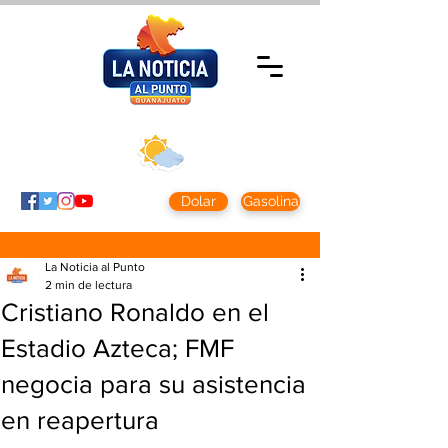
Domingo 9 agosto
2026
Clima CDMX
Clima León
24 - 10°
28° - 12°
Dolar
Gasolina
La Noticia al Punto
2 min de lectura
Cristiano Ronaldo en el
Estadio Azteca; FMF
negocia para su asistencia
en reapertura