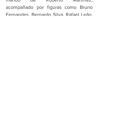
acompañado por figuras como Bruno 
Fernandes, Bernardo Silva, Rafael Leão, 
Vitinha y João Félix.
Aunque la FMF aún no confirma de 
manera oficial la presencia de Cristiano 
Ronaldo, el entorno resulta favorable. 
Para el organismo, contar con el 
delantero en la reapertura del Azteca 
enviaría un mensaje claro rumbo al 
Mundial: México vuelve al centro de la 
escena futbolística internacional con un 
estadio renovado y listo para los grandes 
eventos.
Por Cadena Política
Compartir en WhatsApp
Compartir en Telegram