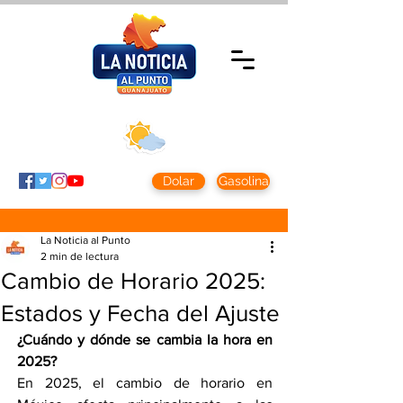
Miércoles 5 agosto
2026
Clima CDMX
Clima León
24 - 10°
28° - 12°
Dolar
Gasolina
La Noticia al Punto
2 min de lectura
Cambio de Horario 2025:
Estados y Fecha del Ajuste
¿Cuándo y dónde se cambia la hora en 
2025?
En 2025, el cambio de horario en 