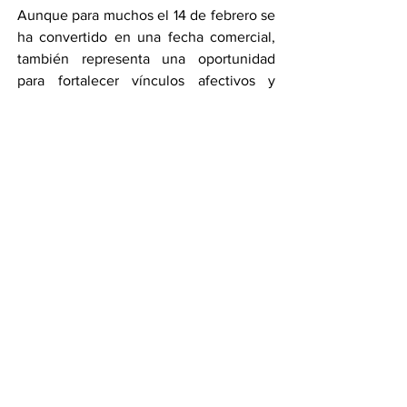
Aunque para muchos el 14 de febrero se 
ha convertido en una fecha comercial, 
también representa una oportunidad 
para fortalecer vínculos afectivos y 
recordar la importancia de expresar 
sentimientos. En México, la celebración 
combina tradición, convivencia y 
creatividad, manteniéndose como una 
de las fechas más esperadas del 
calendario.
Por Amanda Pérez
Compartir en WhatsApp
Compartir en Telegram
Ver todo