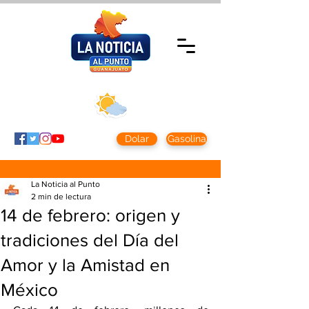
Jueves 5 agosto
2026
Clima CDMX
Clima León
24 - 10°
28° - 12°
Dolar
Gasolina
La Noticia al Punto
2 min de lectura
14 de febrero: origen y
tradiciones del Día del
Amor y la Amistad en
México