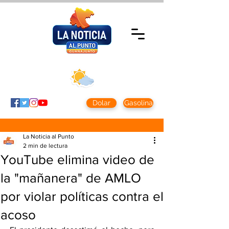
Viernes 7 agosto
2026
Clima CDMX
Clima León
24 - 10°
28° - 12°
Dolar
Gasolina
La Noticia al Punto
2 min de lectura
YouTube elimina video de
la "mañanera" de AMLO
por violar políticas contra el
acoso