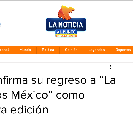
Clima León
Jueves 5 agos
28° - 12°
ional
Mundo
Política
Opinión
Leyendas
Deportes
irma su regreso a “La
os México” como
a edición