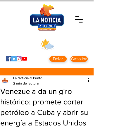
Sábado 8 agosto
2026
Clima CDMX
Clima León
24 - 10°
28° - 12°
Dolar
Gasolina
La Noticia al Punto
2 min de lectura
Venezuela da un giro
histórico: promete cortar
petróleo a Cuba y abrir su
energía a Estados Unidos