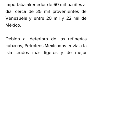
importaba alrededor de 60 mil barriles al 
día: cerca de 35 mil provenientes de 
Venezuela y entre 20 mil y 22 mil de 
México.
Debido al deterioro de las refinerías 
cubanas, Petróleos Mexicanos envía a la 
isla crudos más ligeros y de mejor 
calidad, como las mezclas Istmo y 
Olmeca, mientras que el Sistema de 
Refinación Nacional procesa crudos más 
complejos. La posible reconfiguración 
del suministro venezolano abre un 
nuevo escenario energético y político 
para Cuba y la región.
Por Areli Rodríguez
Compartir en WhatsApp
Compartir en Telegram