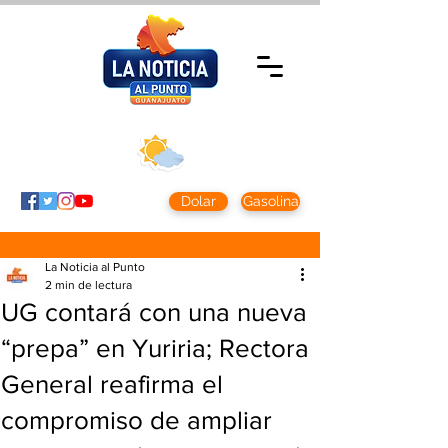
Viernes 7 agosto
2026
Clima CDMX
Clima León
24 - 10°
28° - 12°
Dolar
Gasolina
La Noticia al Punto
2 min de lectura
UG contará con una nueva
“prepa” en Yuriria; Rectora
General reafirma el
compromiso de ampliar