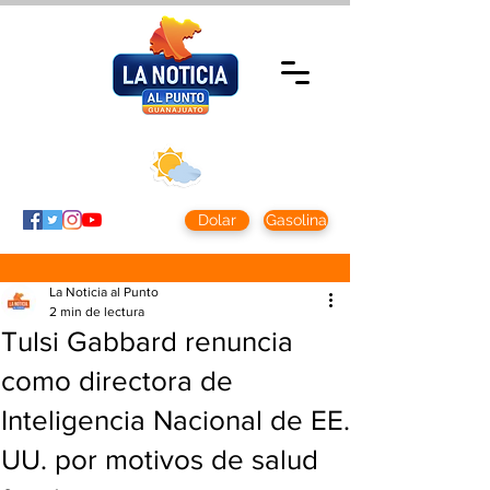
Miércoles 5 agosto
2026
Clima CDMX
Clima León
24 - 10°
28° - 12°
Dolar
Gasolina
La Noticia al Punto
2 min de lectura
Tulsi Gabbard renuncia
como directora de
Inteligencia Nacional de EE.
UU. por motivos de salud