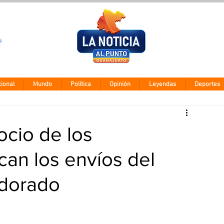
Clima León
Viernes 7 agos
28° - 12°
ional
Mundo
Política
Opinión
Leyendas
Deportes
ocio de los
an los envíos del
 dorado