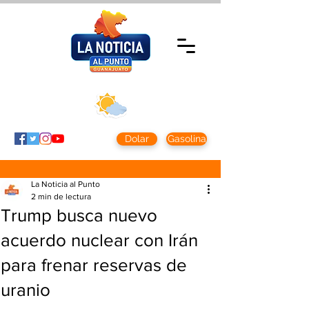
Sábado 8 agosto
2026
Clima CDMX
Clima León
24 - 10°
28° - 12°
Dolar
Gasolina
La Noticia al Punto
2 min de lectura
Trump busca nuevo
acuerdo nuclear con Irán
para frenar reservas de
uranio