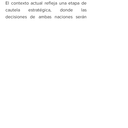
El contexto actual refleja una etapa de 
cautela estratégica, donde las 
decisiones de ambas naciones serán 
determinantes para el futuro.
El desarrollo de las negociaciones 
podría definir si se avanza hacia un 
acuerdo o se mantiene este equilibrio 
de tensión controlada.
Por Cadena Política
Compartir en WhatsApp
Compartir en Telegram
Ver todo
Entradas recientes