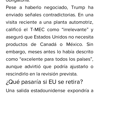
Pese a haberlo negociado, Trump ha 
enviado señales contradictorias. En una 
visita reciente a una planta automotriz, 
calificó el T-MEC como “irrelevante” y 
aseguró que Estados Unidos no necesita 
productos de Canadá o México. Sin 
embargo, meses antes lo había descrito 
como “excelente para todos los países”, 
aunque advirtió que podría ajustarlo o 
rescindirlo en la revisión prevista.
¿Qué pasaría si EU se retira?
Una salida estadounidense expondría a 
exportaciones mexicanas y canadienses 
a aranceles más altos, afectando 
cadenas de suministro que llevan tres 
décadas integradas. México y Canadá 
son los principales socios comerciales y 
mayores compradores de productos 