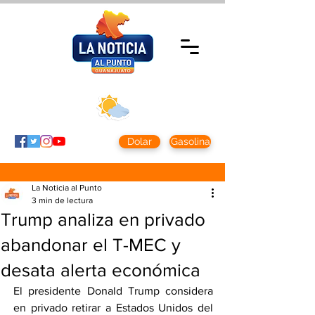
Sábado 8 agosto
2026
Clima CDMX
Clima León
24 - 10°
28° - 12°
Dolar
Gasolina
La Noticia al Punto
3 min de lectura
Trump analiza en privado
abandonar el T-MEC y
desata alerta económica
El presidente Donald Trump considera 
en privado retirar a Estados Unidos del 