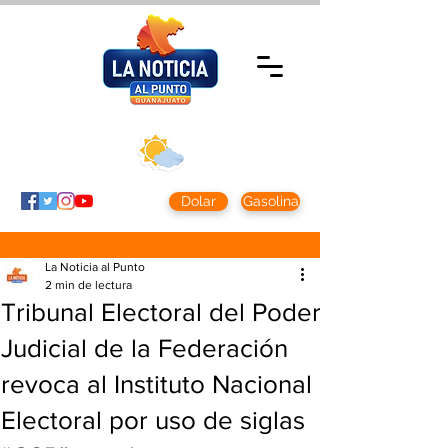
Sábado 8 agosto
2026
Clima CDMX
Clima León
24 - 10°
28° - 12°
Dolar
Gasolina
La Noticia al Punto
2 min de lectura
Tribunal Electoral del Poder
Judicial de la Federación
revoca al Instituto Nacional
Electoral por uso de siglas