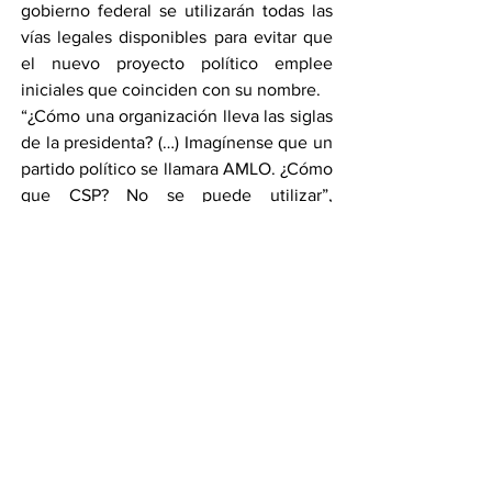
gobierno federal se utilizarán todas las 
vías legales disponibles para evitar que 
el nuevo proyecto político emplee 
iniciales que coinciden con su nombre.
“¿Cómo una organización lleva las siglas 
de la presidenta? (…) Imagínense que un 
partido político se llamara AMLO. ¿Cómo 
que CSP? No se puede utilizar”, 
expresó.
Un caso abierto
Con la revocación, el balón regresa a la 
cancha del INE, que deberá 
pronunciarse nuevamente sobre la 
queja y valorar de fondo si la 
coincidencia de siglas puede generar 
confusión, vulnerar principios 
electorales o afectar derechos.
Mientras tanto, el proceso de 
constitución del nuevo partido sigue su 