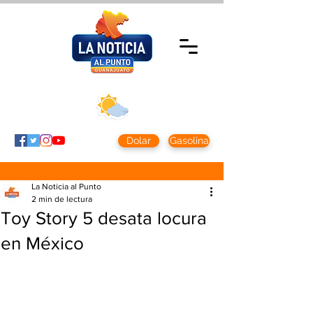
Viernes 7 agosto
2026
Clima CDMX
Clima León
24 - 10°
28° - 12°
Dolar
Gasolina
La Noticia al Punto
2 min de lectura
Toy Story 5 desata locura
en México