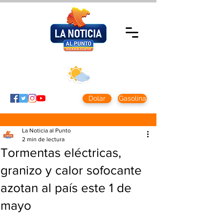
Sábado 8 agosto
2026
Clima CDMX
Clima León
24 - 10°
28° - 12°
Dolar
Gasolina
La Noticia al Punto
2 min de lectura
Tormentas eléctricas,
granizo y calor sofocante
azotan al país este 1 de
mayo