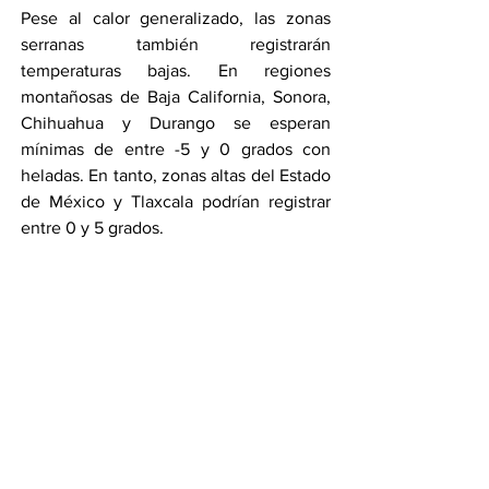
Pese al calor generalizado, las zonas 
serranas también registrarán 
temperaturas bajas. En regiones 
montañosas de Baja California, Sonora, 
Chihuahua y Durango se esperan 
mínimas de entre -5 y 0 grados con 
heladas. En tanto, zonas altas del Estado 
de México y Tlaxcala podrían registrar 
entre 0 y 5 grados.
El panorama climático de este viernes 
confirma un día de contrastes extremos 
en México, donde lluvias intensas, 
tormentas eléctricas y calor sofocante 
coexistirán, obligando a la población a 
mantenerse informada y tomar 
precauciones.
Por Amanda Pérez