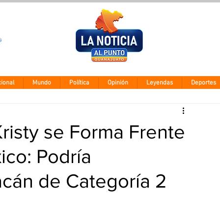
Clima León
Jueves 5 agos
28° - 12°
ional
Mundo
Política
Opinión
Leyendas
Deportes
risty se Forma Frente
ico: Podría
acán de Categoría 2