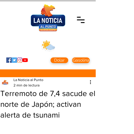
Viernes 7 agosto
2026
Clima CDMX
Clima León
24 - 10°
28° - 12°
Dolar
Gasolina
La Noticia al Punto
2 min de lectura
Terremoto de 7,4 sacude el
norte de Japón; activan
alerta de tsunami