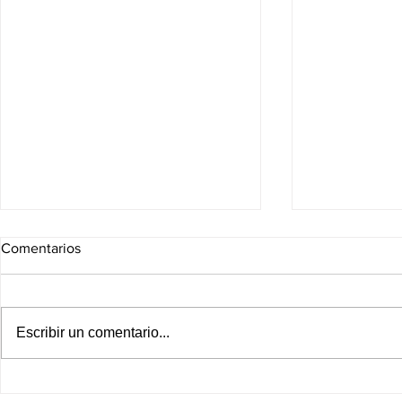
Comentarios
Escribir un comentario...
Asume Libia Dennise
Emotegia pu