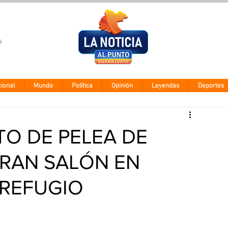
Clima León
Jueves 5 agos
28° - 12°
ional
Mundo
Política
Opinión
Leyendas
Deportes
O DE PELEA DE
RAN SALÓN EN
 REFUGIO