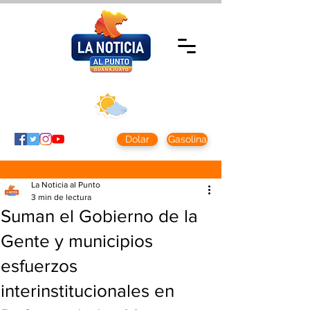
Miércoles 5 agosto
2026
Clima CDMX
Clima León
24 - 10°
28° - 12°
Dolar
Gasolina
La Noticia al Punto
3 min de lectura
Suman el Gobierno de la
Gente y municipios
esfuerzos
interinstitucionales en