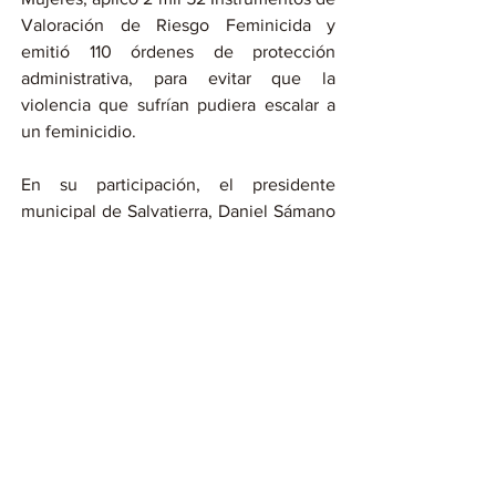
Valoración de Riesgo Feminicida y 
emitió 110 órdenes de protección 
administrativa, para evitar que la 
violencia que sufrían pudiera escalar a 
un feminicidio.
En su participación, el presidente 
municipal de Salvatierra, Daniel Sámano 
Jiménez, comentó el trabajo conjunto 
con el Gobierno de la Gente a favor de 
las mujeres, como la visibilización de las 
violencias a través de mensajes y la 
creación de una partida especial para 
atender los temas de la Alerta.
Finalmente, el comisionado Estatal de 
Atención Integral a Víctimas, Sergio 
Rochín del Rincón, anunció que ya 