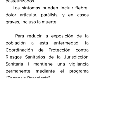
pasteurizados. 
   Los síntomas pueden incluir fiebre, 
dolor articular, parálisis, y en casos 
graves, incluso la muerte.
   Para reducir la exposición de la 
población a esta enfermedad, la 
Coordinación de Protección contra 
Riesgos Sanitarios de la Jurisdicción 
Sanitaria I mantiene una vigilancia 
permanente mediante el programa 
“Zoonosis-Brucelosis”. 
     Este programa promueve acciones de 
vinculación interinstitucional, 
coordinación, concertación, difusión y 
capacitación, así como actividades 
regulatorias y de fomento sanitario 
enfocadas en las buenas prácticas de 
higiene y manufactura dirigidas tanto a 