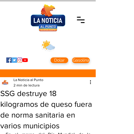
Jueves 5 agosto
2026
Clima CDMX
Clima León
24 - 10°
28° - 12°
Dolar
Gasolina
La Noticia al Punto
2 min de lectura
SSG destruye 18
kilogramos de queso fuera
de norma sanitaria en
varios municipios