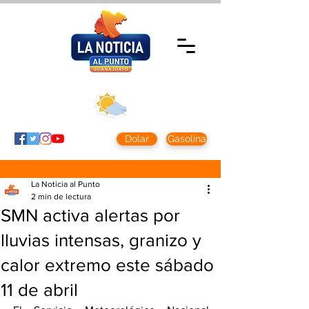
Viernes 7 agosto
2026
Clima CDMX
Clima León
24 - 10°
28° - 12°
Dolar
Gasolina
La Noticia al Punto
2 min de lectura
SMN activa alertas por
lluvias intensas, granizo y
calor extremo este sábado
11 de abril