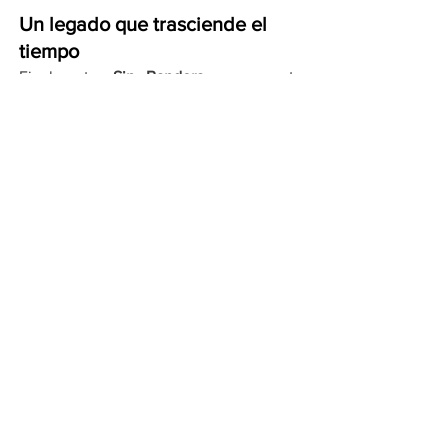
Un legado que trasciende el 
tiempo
Finalmente, 
Sin Bandera
 encara este 
aniversario no como una mirada 
nostálgica al pasado, sino como una 
validación de su presente. El hecho de 
ver a nuevas generaciones en sus 
conciertos es, para ellos, la prueba 
fehaciente de que su obra ha 
envejecido con dignidad. “Escenas 
Tour” promete ser más que una serie de 
conciertos; será un testimonio de cómo 
la honestidad artística puede sobrevivir 
y prosperar en una industria en 
constante cambio.
Por Cadena Política
Compartir en WhatsApp