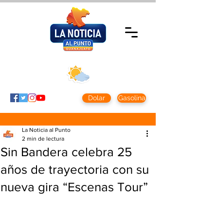
Viernes 7 agosto
2026
Clima CDMX
Clima León
24 - 10°
28° - 12°
Dolar
Gasolina
La Noticia al Punto
2 min de lectura
Sin Bandera celebra 25
años de trayectoria con su
nueva gira “Escenas Tour”