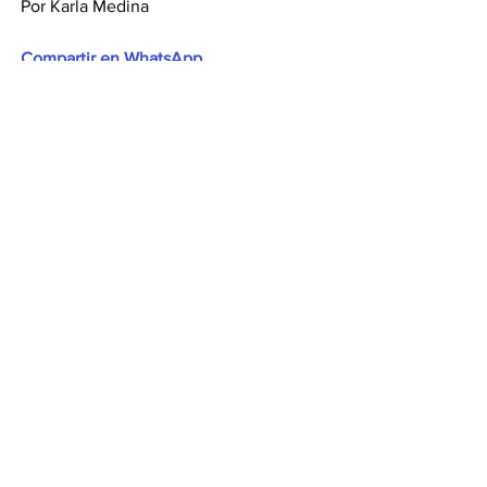
Por Karla Medina
Compartir en WhatsApp
Compartir en Telegram
Ver todo
Entradas recientes