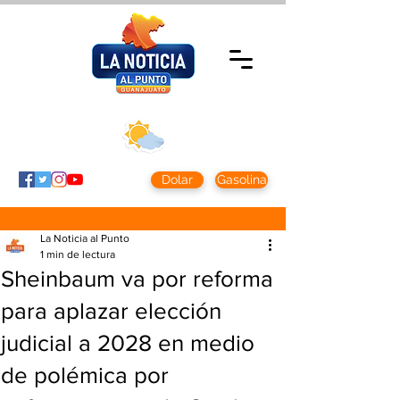
Domingo 9 agosto
2026
Clima CDMX
Clima León
24 - 10°
28° - 12°
Dolar
Gasolina
La Noticia al Punto
1 min de lectura
Sheinbaum va por reforma
para aplazar elección
judicial a 2028 en medio
de polémica por