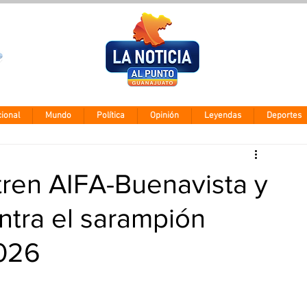
Clima León
Jueves 5 agos
28° - 12°
ional
Mundo
Política
Opinión
Leyendas
Deportes
tren AIFA-Buenavista y
tra el sarampión
2026