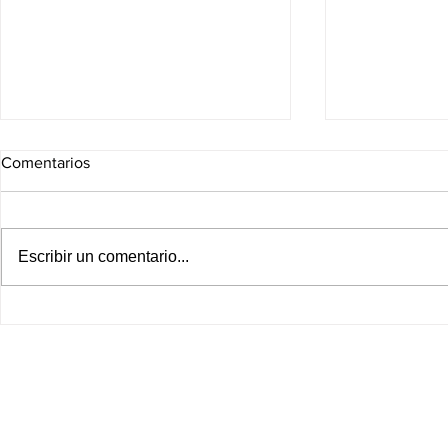
Comentarios
Escribir un comentario...
¡Fracking queda vetado en
Leagues Cup
esta región de México! Comité
Cruz Azul e
de expertos entrega su
jornada de e
veredicto a Sheinbaum
agosto; hora
EN VIVO