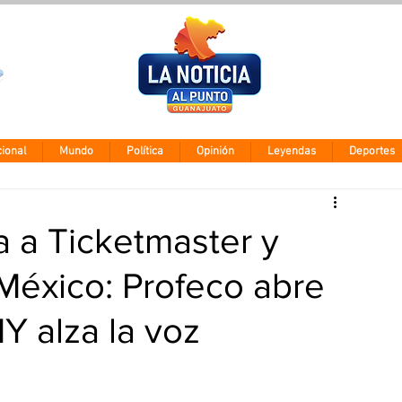
Clima León
Viernes 7 agos
28° - 12°
ional
Mundo
Política
Opinión
Leyendas
Deportes
 a Ticketmaster y
México: Profeco abre
Y alza la voz