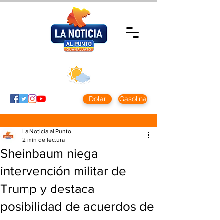
Miércoles 5 agosto
2026
Clima CDMX
Clima León
24 - 10°
28° - 12°
Dolar
Gasolina
La Noticia al Punto
2 min de lectura
Sheinbaum niega
intervención militar de
Trump y destaca
posibilidad de acuerdos de