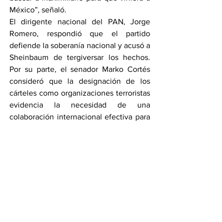
México”, señaló.
El dirigente nacional del PAN, Jorge 
Romero, respondió que el partido 
defiende la soberanía nacional y acusó a 
Sheinbaum de tergiversar los hechos. 
Por su parte, el senador Marko Cortés 
consideró que la designación de los 
cárteles como organizaciones terroristas 
evidencia la necesidad de una 
colaboración internacional efectiva para 
combatir la violencia en México.
Sheinbaum finalizó su intervención 
instando a no “engancharse” con las 
declaraciones de Trump y enfatizó la 
importancia de escuchar con atención 
para construir una buena relación 
bilateral.