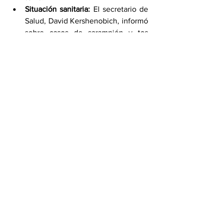
Situación sanitaria:
 El secretario de 
Salud, David Kershenobich, informó 
sobre casos de sarampión y tos 
ferina en el país, destacando la 
vulnerabilidad de los niños ante 
esta última enfermedad y la 
influencia del uso de antibióticos 
en etapas tempranas del 
padecimiento.
Con estos anuncios, Sheinbaum 
reafirma su compromiso con los 
trabajadores del Estado, la reforma al 
sector energético y la transparencia en 
la próxima elección judicial.
Por Karla Medina
Compartir en WhatsApp