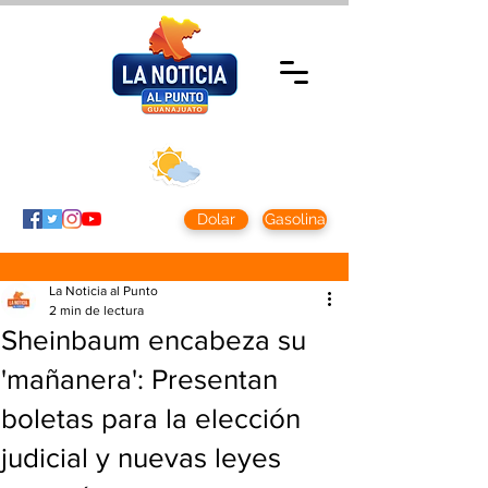
Jueves 6 agosto
2026
Clima CDMX
Clima León
24 - 10°
28° - 12°
Dolar
Gasolina
La Noticia al Punto
2 min de lectura
Sheinbaum encabeza su
'mañanera': Presentan
boletas para la elección
judicial y nuevas leyes