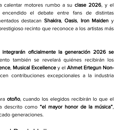
 calentar motores rumbo a su 
clase 2026
, y el 
ncendido el debate entre fans de distintas 
mentados destacan 
Shakira
, 
Oasis
, 
Iron Maiden
 y 
prestigioso recinto que reconoce a los artistas más 
e integrarán oficialmente la generación 2026 se 
o también se revelará quiénes recibirán los 
uence
, 
Musical Excellence
 y el 
Ahmet Ertegun Non-
cen contribuciones excepcionales a la industria 
ra 
otoño
, cuando los elegidos recibirán lo que el 
ha descrito como 
“el mayor honor de la música”
, 
rcado generaciones.