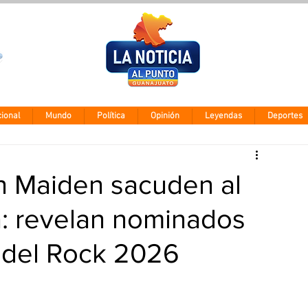
Clima León
Jueves 5 agos
28° - 12°
ional
Mundo
Política
Opinión
Leyendas
Deportes
on Maiden sacuden al
: revelan nominados
a del Rock 2026