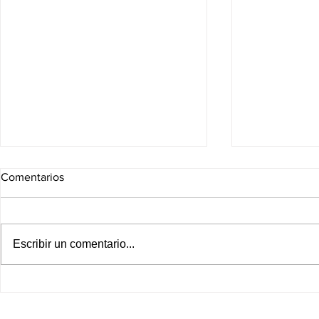
Comentarios
Escribir un comentario...
¡Katy Perry llega a la pantalla
Domingo de 
grande! México vibrará con el
mejores est
estreno exclusivo de The
streaming pa