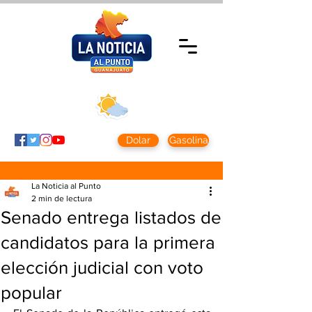
Viernes 7 agosto
2026
Clima CDMX
Clima León
24 - 10°
28° - 12°
Dolar
Gasolina
La Noticia al Punto
2 min de lectura
Senado entrega listados de
candidatos para la primera
elección judicial con voto
popular