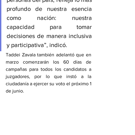
profundo de nuestra esencia 
como nación: nuestra 
capacidad para tomar 
decisiones de manera inclusiva 
y participativa”, indicó.
Taddei Zavala también adelantó que en 
marzo comenzarán los 60 días de 
campañas para todos los candidatos a 
juzgadores, por lo que instó a la 
ciudadanía a ejercer su voto el próximo 1 
de junio.
En ese sentido, el consejero del INE, 
Jorge Montaño Ventura, aseguró que 
los tres comités de los Poderes de la 
Unión fueron los responsables de 
analizar la elegibilidad y documentación 