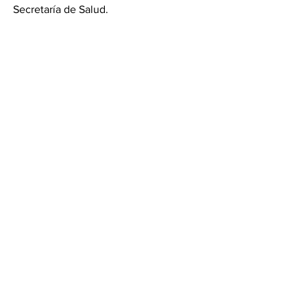
Secretaría de Salud.
Compartir por Whatsapp
Compartir por Telegram
Ver todo
Entradas recientes