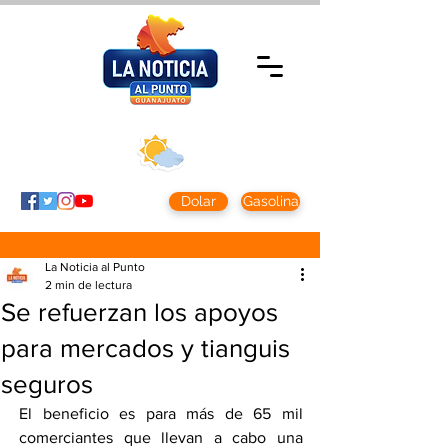
Domingo 9 agosto
2026
Clima CDMX
Clima León
24 - 10°
28° - 12°
Dolar
Gasolina
La Noticia al Punto
2 min de lectura
Se refuerzan los apoyos
para mercados y tianguis
seguros
El beneficio es para más de 65 mil 
comerciantes que llevan a cabo una 