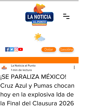
Sábado 8 agosto
2026
Clima CDMX
Clima León
24 - 10°
28° - 12°
Dolar
Gasolina
La Noticia al Punto
1 min de lectura
¡SE PARALIZA MÉXICO!
Cruz Azul y Pumas chocan
hoy en la explosiva Ida de
la Final del Clausura 2026