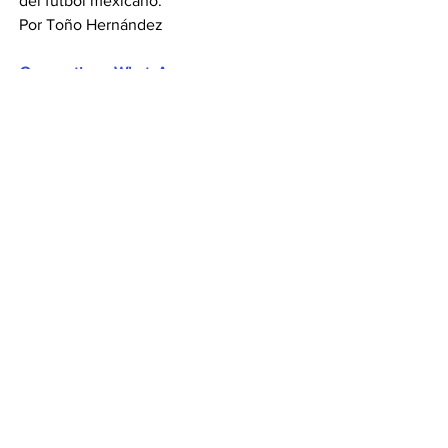
del futbol mexicano.
Por Toño Hernández
Compartir en WhatsApp
Compartir en Telegram
Ver todo
Entradas recientes