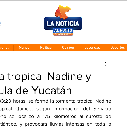
Clima León
Sábado 8 agos
28° - 12°
ional
Mundo
Política
Opinión
Leyendas
Deportes
a tropical Nadine y
sula de Yucatán
3:20 horas, se formó la tormenta tropical Nadine 
ropical Quince, según información del Servicio 
no se localizó a 175 kilómetros al sureste de 
ntico, y provocará lluvias intensas en toda la 