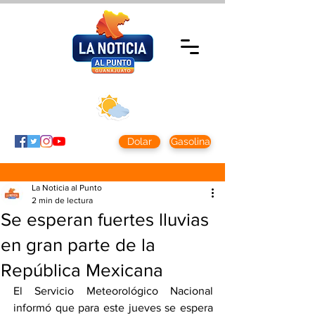
Sábado 8 agosto
2026
Clima CDMX
Clima León
24 - 10°
28° - 12°
Dolar
Gasolina
La Noticia al Punto
2 min de lectura
Se esperan fuertes lluvias
en gran parte de la
República Mexicana
El Servicio Meteorológico Nacional 
informó que para este jueves se espera 