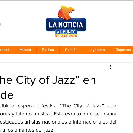
Clima León
Sábado 8 agos
28° - 12°
ional
Mundo
Política
Opinión
Leyendas
Deportes
The City of Jazz” en
nde
bir el esperado festival “The City of Jazz”, que 
res y talento musical. Este evento, que se llevará 
stacados artistas nacionales e internacionales del 
ra los amantes del jazz.