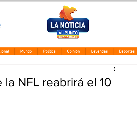
Clima León
Sábado 8 agos
28° - 12°
ional
Mundo
Política
Opinión
Leyendas
Deportes
la NFL reabrirá el 10