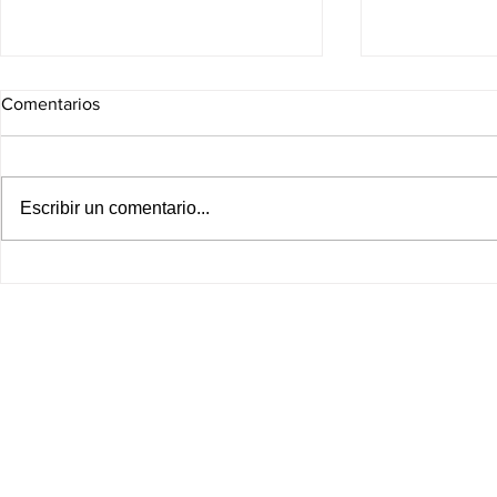
Comentarios
Escribir un comentario...
¡BOMBAZO EN LA MLS!
¡América inic
CHUCKY LOZANO CAMBIA
internaciona
DE EQUIPO Y BUSCA
ver EN VIVO
RESUCITAR SU CARRERA
Leagues Cu